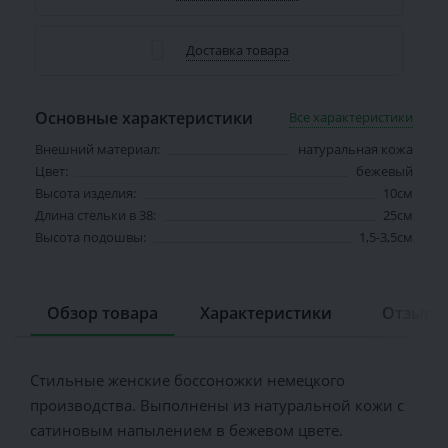
Доставка товара
Основные характеристики
Все характеристики
Внешний материал:
натуральная кожа
Цвет:
бежевый
Высота изделия:
10см
Длина стельки в 38:
25см
Высота подошвы:
1,5-3,5см
Обзор товара
Характеристики
Отзывов
Стильные женские боссоножки немецкого
производства. Выполнены из натуральной кожи с
сатиновым напылением в бежевом цвете.