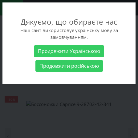
0
Дякуємо, що обираєте нас
+38 (068) 486-90-09
Наш сайт використовує українську мову за
+38 (093) 486-90-09
замовчуванням.
Заказать звонок
Продовжити Українською
Женские товары
Женская обувь
Боссоножки Caprice 9-
Продовжити російською
28702-42-341
Боссоножки Caprice 9-28702-42-341
-30%
‹
›