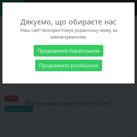
0
Дякуємо, що обираєте нас
+38 (068) 486-90-09
Наш сайт використовує українську мову за
+38 (093) 486-90-09
замовчуванням.
Заказать звонок
Продовжити Українською
Женские товары
Женская обувь
Боссоножки Caprice 9-
Продовжити російською
28703-42-341
Боссоножки Caprice 9-28703-42-341
-30%
ПОПУЛЯРНЫЙ
‹
›