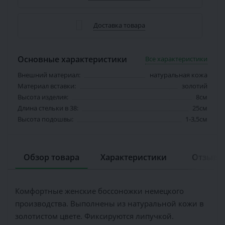
Доставка товара
Основные характеристики
Все характеристики
Внешний материал:
натуральная кожа
Материал вставки:
золотий
Высота изделия:
8см
Длина стельки в 38:
25см
Высота подошвы:
1-3,5см
Обзор товара
Характеристики
Отзывов
Комфортные женские боссоножки немецкого
производства. Выполнены из натуральной кожи в
золотистом цвете. Фиксируются липучкой.