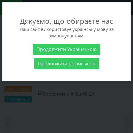
0
Дякуємо, що обираєте нас
+38 (068) 486-90-09
Наш сайт використовує українську мову за
+38 (093) 486-90-09
замовчуванням.
Заказать звонок
Продовжити Українською
Женские товары
Женская обувь
Боссоножки Inblu 06-2А
Продовжити російською
Боссоножки Inblu 06-2А
ХИТ ПРОДАЖ
ПОПУЛЯРНЫЙ
‹
›