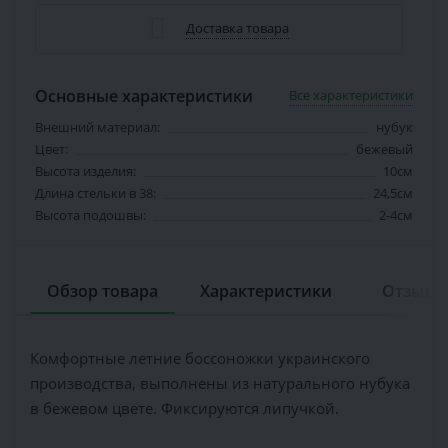
Доставка товара
Основные характеристики
Все характеристики
Внешний материал:
нубук
Цвет:
бежевый
Высота изделия:
10см
Длина стельки в 38:
24,5см
Высота подошвы:
2-4см
Обзор товара
Характеристики
Отзывов
Комфортные летние боссоножки украинского
производства, выполнены из натурального нубука
в бежевом цвете. Фиксируются липучкой.