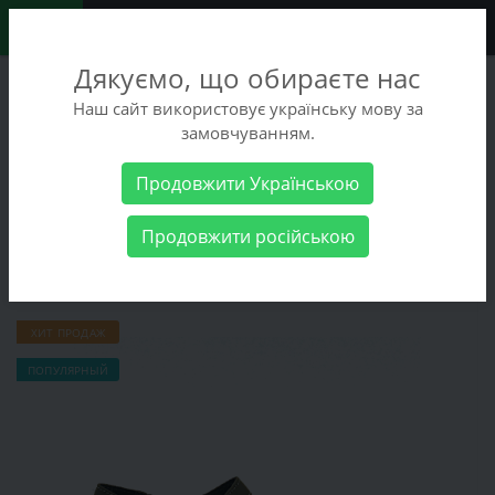
0
Дякуємо, що обираєте нас
+38 (068) 486-90-09
Наш сайт використовує українську мову за
+38 (093) 486-90-09
замовчуванням.
Заказать звонок
Продовжити Українською
Женские товары
Женская обувь
Боссоножки Inblu VO-5I
Продовжити російською
Боссоножки Inblu VO-5I
ХИТ ПРОДАЖ
ПОПУЛЯРНЫЙ