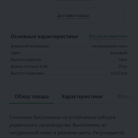
Доставка товара
Основные характеристики
Все характеристики
Внешний материал:
натуральная кожа
Цвет:
розовый
Высота изделия:
14см
Длина стельки в 38:
25см
Высота подошвы:
0,5-8,2см
Обзор товара
Характеристики
Отзывов
Стильные боссоножки на устойчивом каблуке
украинского производства. Выполнены из
натуральной кожи в розовом цвете. Регулируются