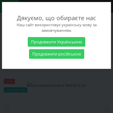
0
Дякуємо, що обираєте нас
+38 (068) 486-90-09
Наш сайт використовує українську мову за
+38 (093) 486-90-09
замовчуванням.
Заказать звонок
Продовжити Українською
Женские товары
Женская обувь
Боссоножки Lamo 966-815-
Продовжити російською
22
Боссоножки Lamo 966-815-22
-20%
ПОПУЛЯРНЫЙ
‹
›