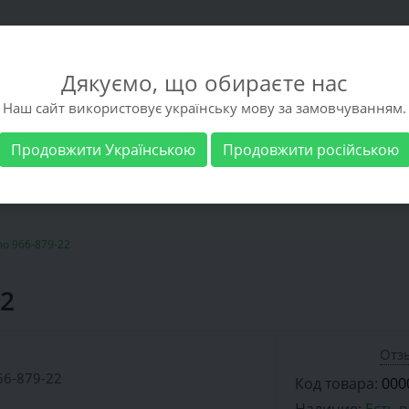
Дякуємо, що обираєте нас
Наш сайт використовує українську мову за замовчуванням.
Продовжити Українською
Продовжити російською
 обувь
Мужская обувь
Бренды
Доставка 
o 966-879-22
22
Отзы
Код товара:
000