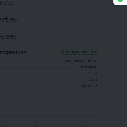
а заказа
 и Возврат
ка товара
ктеристики
Все характеристики
натуральная кожа
бежевый
14см
25см
0,5-8,2см