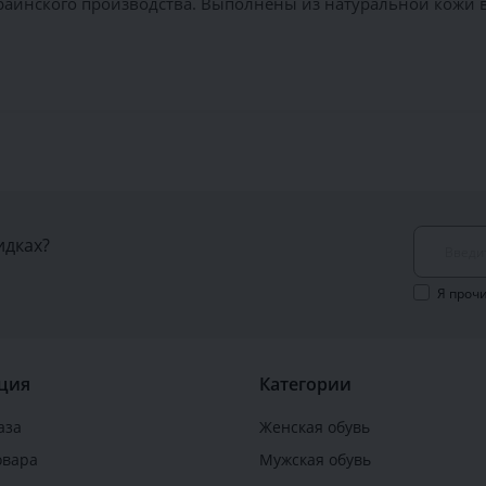
аинского производства. Выполнены из натуральной кожи в 
идках?
Я проч
ция
Категории
аза
Женская обувь
овара
Мужская обувь