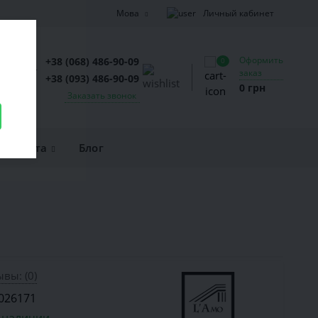
Личный кабинет
Мова
Оформить
+38 (068) 486-90-09
0
заказ
+38 (093) 486-90-09
0 грн
Заказать звонок
и оплата
Блог
вы: (0)
026171