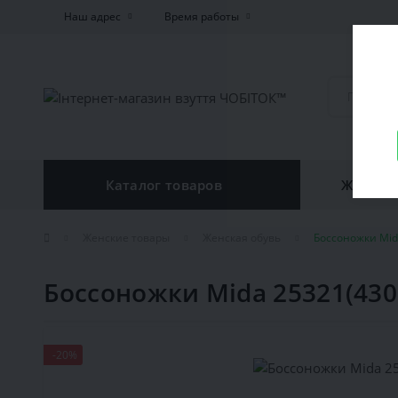
Наш адрес
Время работы
Каталог товаров
Женская
Женские товары
Женская обувь
Боссоножки Mid
Боссоножки Mida 25321(430
-20%