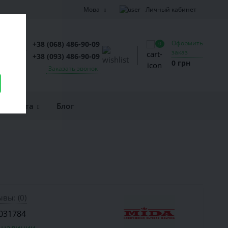
Личный кабинет
Мова
Оформить
+38 (068) 486-90-09
0
заказ
+38 (093) 486-90-09
0 грн
Заказать звонок
и оплата
Блог
вы: (0)
031784