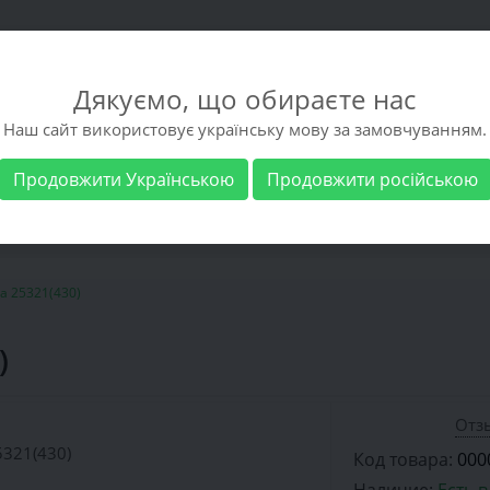
Дякуємо, що обираєте нас
Наш сайт використовує українську мову за замовчуванням.
Продовжити Українською
Продовжити російською
 обувь
Мужская обувь
Бренды
Доставка 
a 25321(430)
)
Отзы
Код товара:
000