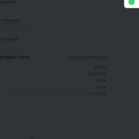
а заказа
0
 и Возврат
ка товара
ктеристики
Все характеристики
замша
бургунди
8,5см
25см
1,5-3,5см