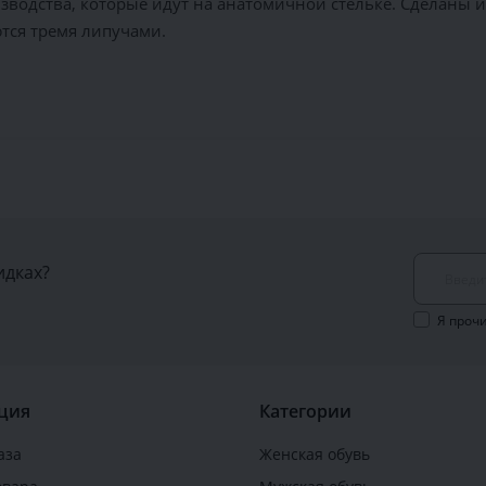
водства, которые идут на анатомичной стельке. Сделаны 
тся тремя липучами.
идках?
Я проч
ция
Категории
аза
Женская обувь