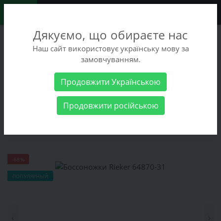
0
Дякуємо, що обираєте нас
+38 (068) 486-90-09
Наш сайт використовує українську мову за
+38 (093) 486-90-09
замовчуванням.
Заказать звонок
Продовжити Українською
Женские товары
Женская обувь
Боссоножки Rieker 64870-
Продовжити російською
31
Боссоножки Rieker 64870-31
-68%
ПОПУЛЯРНЫЙ
‹
›