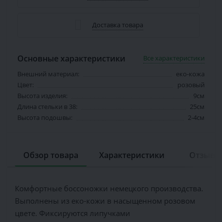
Доставка товара
Основные характеристики
Все характеристики
Внешний материал:
еко-кожа
Цвет:
розовый
Высота изделия:
9см
Длина стельки в 38:
25см
Высота подошвы:
2-4см
Обзор товара
Характеристики
Отзывов
Комфортные боссоножки немецкого производства.
Выполнены из еко-кожи в насыщенном розовом
цвете. Фиксируются липучками