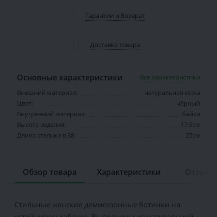
Гарантии и Возврат
Доставка товара
Основные характеристики
Все характеристики
Внешний материал:
натуральная кожа
Цвет:
чёрный
Внутренний материал:
байка
Высота изделия:
17,5см
Длина стельки в 38:
25см
Обзор товара
Характеристики
Отзывов
Стильные женские демисезонные ботинки на
устойчивом каблуке. Выполнены из натуральной