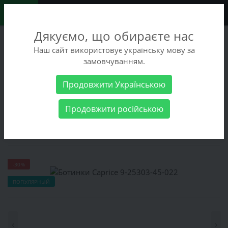
0
Дякуємо, що обираєте нас
+38 (068) 486-90-09
Наш сайт використовує українську мову за
+38 (093) 486-90-09
замовчуванням.
Заказать звонок
Продовжити Українською
Женские товары
Женская обувь
Ботинки Caprice 9-25303-
Продовжити російською
45-022
Ботинки Caprice 9-25303-45-022
-30%
ПОПУЛЯРНЫЙ
‹
›