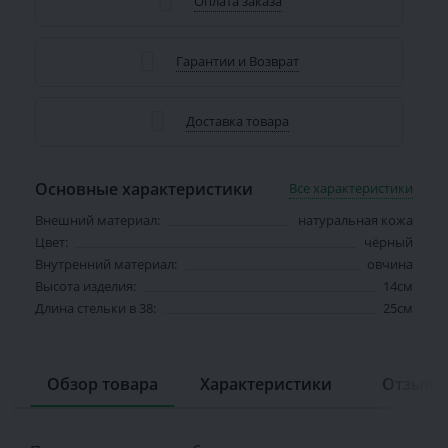
Оплата заказа
Гарантии и Возврат
Доставка товара
Основные характеристики
Все характеристики
Внешний материал:
натуральная кожа
Цвет:
чёрный
Внутренний материал:
овчина
Высота изделия:
14см
Длина стельки в 38:
25см
Обзор товара
Характеристики
Отзывов