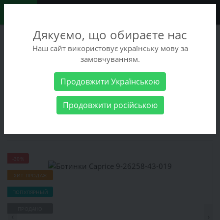
0
Дякуємо, що обираєте нас
+38 (068) 486-90-09
Наш сайт використовує українську мову за
+38 (093) 486-90-09
замовчуванням.
Заказать звонок
Продовжити Українською
Женские товары
Женская обувь
Ботинки Caprice 9-26258-
Продовжити російською
43-019
Ботинки Caprice 9-26258-43-019
-30%
ХИТ ПРОДАЖ
ПОПУЛЯРНЫЙ
ПРОДАНО
‹
›