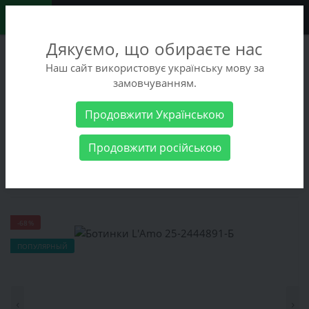
0
Дякуємо, що обираєте нас
+38 (068) 486-90-09
Наш сайт використовує українську мову за
+38 (093) 486-90-09
замовчуванням.
Заказать звонок
Продовжити Українською
Женские товары
Женская обувь
Ботинки L'Amo 25-2444891-
Продовжити російською
Б
Ботинки L'Amo 25-2444891-Б
-68%
ПОПУЛЯРНЫЙ
‹
›