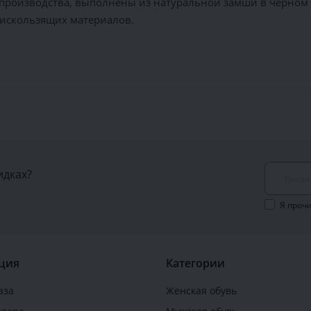
производства, выполнены из натуральной замши в чёрном 
тискользящих материалов.
идках?
Я проч
ция
Категории
аза
Женская обувь