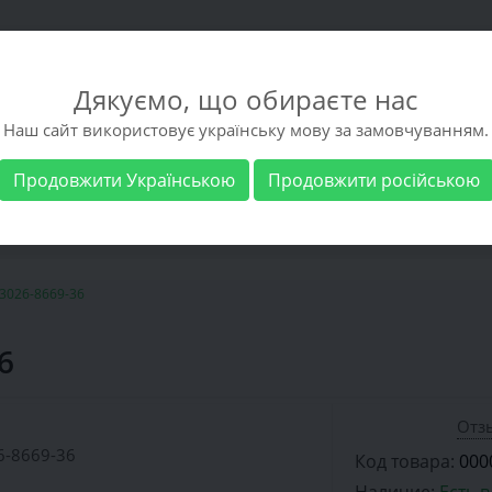
Дякуємо, що обираєте нас
Наш сайт використовує українську мову за замовчуванням.
Продовжити Українською
Продовжити російською
 обувь
Мужская обувь
Бренды
Доставка 
3026-8669-36
6
Отзы
Код товара:
000