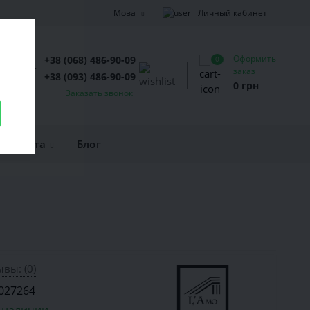
Личный кабинет
Мова
Оформить
+38 (068) 486-90-09
0
заказ
+38 (093) 486-90-09
0 грн
Заказать звонок
и оплата
Блог
вы: (0)
027264