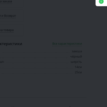
а заказа
0
 и Возврат
ка товара
ктеристики
Все характеристики
замша
чёрный
ал:
шерсть
14см
25см