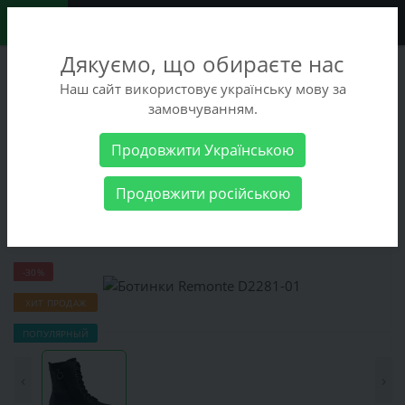
0
Дякуємо, що обираєте нас
+38 (068) 486-90-09
Наш сайт використовує українську мову за
+38 (093) 486-90-09
замовчуванням.
Заказать звонок
Продовжити Українською
Женские товары
Женская обувь
Ботинки Remonte D2281-01
Продовжити російською
Ботинки Remonte D2281-01
-30%
ХИТ ПРОДАЖ
ПОПУЛЯРНЫЙ
‹
›