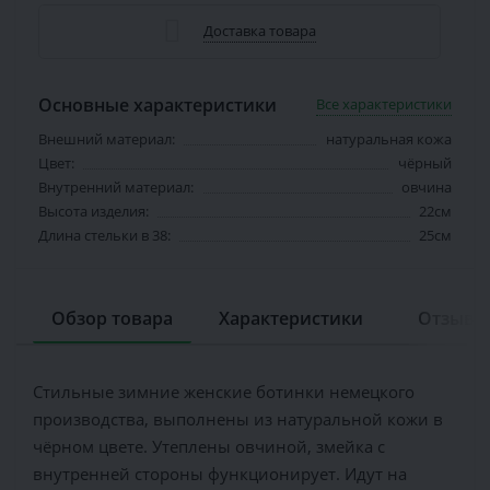
Доставка товара
Основные характеристики
Все характеристики
Внешний материал:
натуральная кожа
Цвет:
чёрный
Внутренний материал:
овчина
Высота изделия:
22см
Длина стельки в 38:
25см
Обзор товара
Характеристики
Отзывов
Стильные зимние женские ботинки немецкого
производства, выполнены из натуральной кожи в
чёрном цвете. Утеплены овчиной, змейка с
внутренней стороны функционирует. Идут на