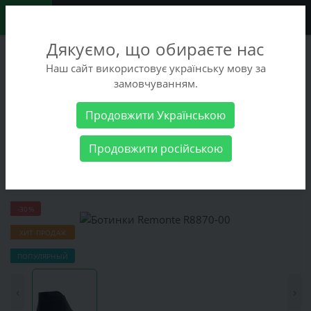
0
Дякуємо, що обираєте нас
+38 (068) 486-90-09
Наш сайт використовує українську мову за
+38 (093) 486-90-09
замовчуванням.
Заказать звонок
Продовжити Українською
Женские товары
Женская обувь
Ботинки Remonte R8870-00
Продовжити російською
Ботинки Remonte R8870-00
-30%
ХИТ ПРОДАЖ
ПОПУЛЯРНЫЙ
‹
›