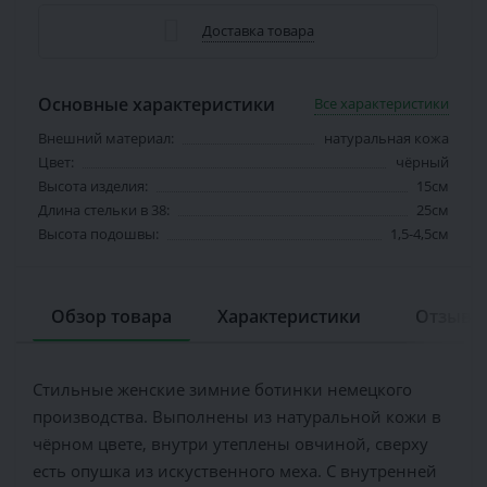
Доставка товара
Основные характеристики
Все характеристики
Внешний материал:
натуральная кожа
Цвет:
чёрный
Высота изделия:
15см
Длина стельки в 38:
25см
Высота подошвы:
1,5-4,5см
Обзор товара
Характеристики
Отзывов
Стильные женские зимние ботинки немецкого
производства. Выполнены из натуральной кожи в
чёрном цвете, внутри утеплены овчиной, сверху
есть опушка из искуственного меха. С внутренней