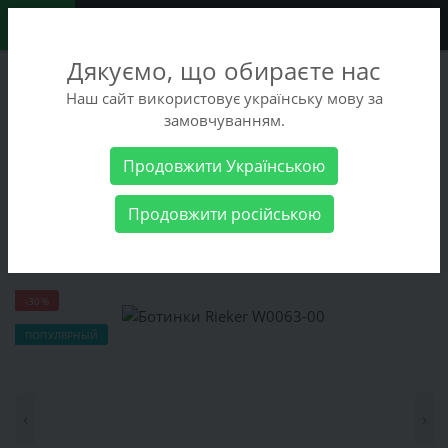
0
Дякуємо, що обираєте нас
+38 (068) 486-90-09
Наш сайт використовує українську мову за
+38 (093) 486-90-09
замовчуванням.
Заказать звонок
Продовжити Українською
Женские товары
Женская обувь
Ботинки Rieker W0063-00
Продовжити російською
Ботинки Rieker W0063-00
-30%
ПОПУЛЯРНЫЙ
‹
›