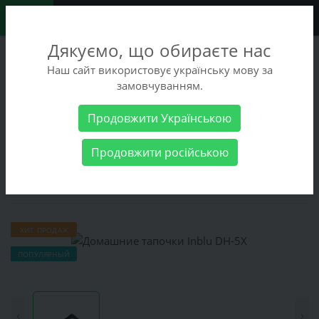
0
Дякуємо, що обираєте нас
+38 (068) 486-90-09
Наш сайт використовує українську мову за
+38 (093) 486-90-09
замовчуванням.
Заказать звонок
Продовжити Українською
Женские товары
Женская обувь
Домашние тапочки Inblu
Продовжити російською
DH-5X
Домашние тапочки Inblu DH-5X
ХИТ ПРОДАЖ
ПОПУЛЯРНЫЙ
‹
›