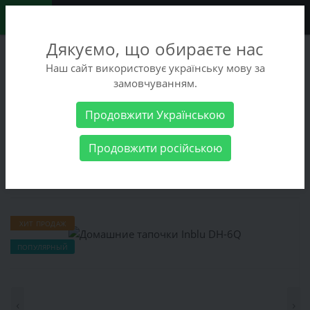
0
Дякуємо, що обираєте нас
+38 (068) 486-90-09
Наш сайт використовує українську мову за
+38 (093) 486-90-09
замовчуванням.
Заказать звонок
Продовжити Українською
Женские товары
Женская обувь
Домашние тапочки Inblu
Продовжити російською
DH-6Q
Домашние тапочки Inblu DH-6Q
ХИТ ПРОДАЖ
ПОПУЛЯРНЫЙ
‹
›