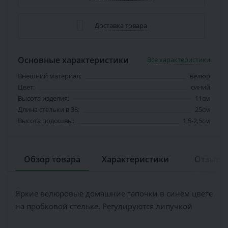
Доставка товара
Основные характеристики
Все характеристики
Внешний материал:
велюр
Цвет:
синий
Высота изделия:
11см
Длина стельки в 38:
25см
Высота подошвы:
1,5-2,5см
Обзор товара
Характеристики
Отзывов
Яркие велюровые домашние тапочки в синем цвете
на пробковой стельке. Регулируются липучкой