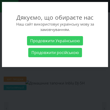
0
Дякуємо, що обираєте нас
+38 (068) 486-90-09
Наш сайт використовує українську мову за
+38 (093) 486-90-09
замовчуванням.
Заказать звонок
Продовжити Українською
Женские товары
Женская обувь
Домашние тапочки Inblu
Продовжити російською
DJ-5H
Домашние тапочки Inblu DJ-5H
ХИТ ПРОДАЖ
ПОПУЛЯРНЫЙ
‹
›