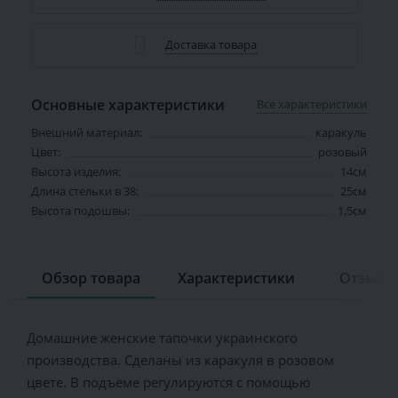
Доставка товара
Основные характеристики
Все характеристики
Внешний материал:
каракуль
Цвет:
розовый
Высота изделия:
14см
Длина стельки в 38:
25см
Высота подошвы:
1,5см
Обзор товара
Характеристики
Отзывов
Домашние женские тапочки украинского
производства. Сделаны из каракуля в розовом
цвете. В подъёме регулируются с помощью