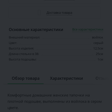
Доставка товара
Основные характеристики
Все характеристики
Внешний материал:
войлок
Цвет:
серый
Высота изделия:
12,5см
Длина стельки в 38:
25см
Высота подошвы:
1см
Обзор товара
Характеристики
Отзывов
Комфортные домашние женские тапочки на
плотной подошве, выполнены из войлока в сером
цвете.