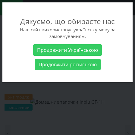
0
Дякуємо, що обираєте нас
+38 (068) 486-90-09
Наш сайт використовує українську мову за
+38 (093) 486-90-09
замовчуванням.
Заказать звонок
Продовжити Українською
Женские товары
Женская обувь
Домашняя
Продовжити російською
обувь
Домашние тапочки Inblu GF-1H
Домашние тапочки Inblu GF-1H
ХИТ ПРОДАЖ
ПОПУЛЯРНЫЙ
‹
›