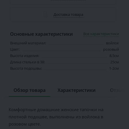
Доставка товара
Основные характеристики
Все характеристики
Внешний материал:
войлок
Цвет:
розовый
Высота изделия:
8,5см
Длина стельки в 38:
25см
Высота подошвы:
1-2см
Обзор товара
Характеристики
Отзывов
Комфортные домашние женские тапочки на
плотной подошве, выполнены из войлока в
розовом цвете.