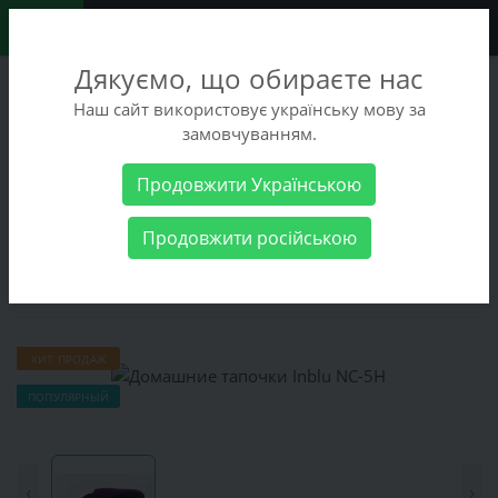
0
Дякуємо, що обираєте нас
+38 (068) 486-90-09
Наш сайт використовує українську мову за
+38 (093) 486-90-09
замовчуванням.
Заказать звонок
Продовжити Українською
Женские товары
Женская обувь
Домашняя
Продовжити російською
обувь
Домашние тапочки Inblu NC-5H
Домашние тапочки Inblu NC-5H
ХИТ ПРОДАЖ
ПОПУЛЯРНЫЙ
‹
›