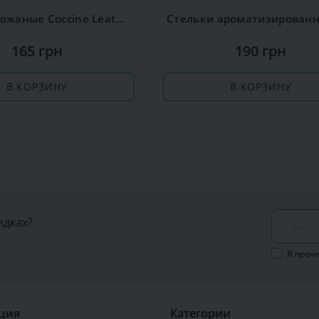
Стельки кожаные Coccine Leather on Latex
165 грн
190 грн
В КОРЗИНУ
В КОРЗИНУ
идках?
Я проч
ция
Категории