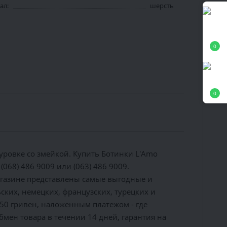
ал:
шерсть
0
0
ровке со змейкой. Купить Ботинки L'Amo
(068) 486 9009 или (063) 486 9009.
агазине представлены самые выгодные и
ких, немецких, французских, турецких и
150 гривен, наложенным платежом - где
бмен товара в течении 14 дней, гарантия на