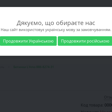
Дякуємо, що обираєте нас
Наш сайт використовує українську мову за замовчуванням.
Продовжити Українською
Продовжити російською
 обувь
Мужская обувь
Бренды
Доставка 
иль
Ботинки L'Amo 886-8274-31
Отзы
Код товара:
000