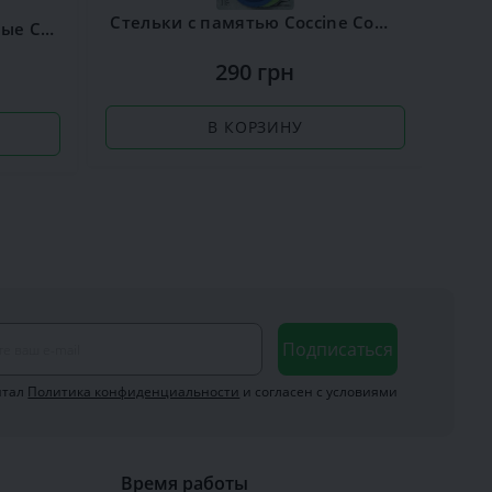
Стельки с памятью Coccine Comfort Sport
Стельки ароматизированные Сoccine Silver
Ра
290 грн
В КОРЗИНУ
Подписаться
итал
Политика конфиденциальности
и согласен с условиями
Время работы