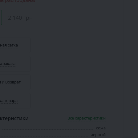
ь распродана!
2 140 грн
ная сетка
а заказа
 и Возврат
ка товара
ктеристики
Все характеристики
кожа
черный