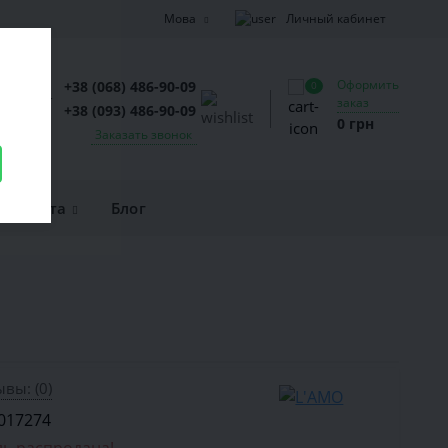
Личный кабинет
Мова
Оформить
+38 (068) 486-90-09
0
заказ
+38 (093) 486-90-09
0 грн
Заказать звонок
и оплата
Блог
вы: (0)
017274