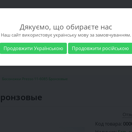
Дякуємо, що обираєте нас
Наш сайт використовує українську мову за замовчуванням.
Продовжити Українською
Продовжити російською
 обувь
Мужская обувь
Бренды
Доставка 
Босоножки Presso 11-6085 Бронзовые
 Бронзовые
Отзы
Код товара:
000