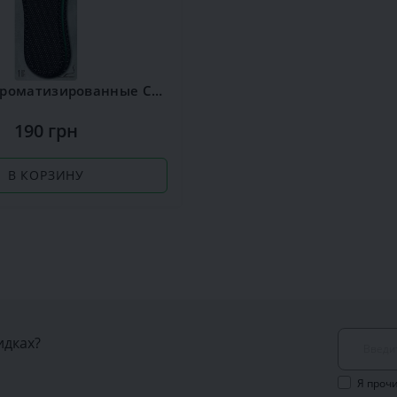
Стельки ароматизированные Сoccine Silver
190 грн
В КОРЗИНУ
идках?
Я проч