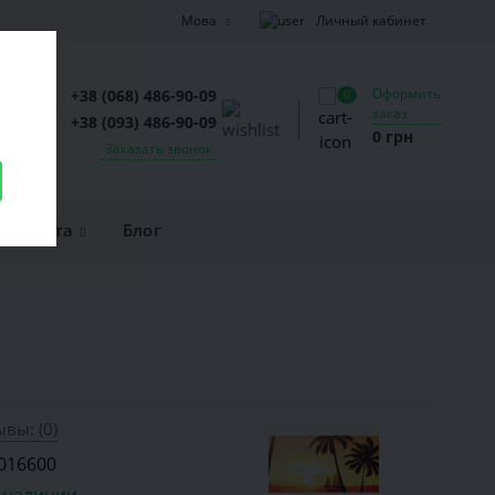
Личный кабинет
Мова
Оформить
+38 (068) 486-90-09
0
заказ
+38 (093) 486-90-09
0 грн
Заказать звонок
и оплата
Блог
вы: (0)
016600