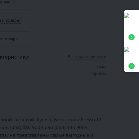
а заказа
 и Возврат
0
ка товара
ктеристики
Все характеристики
кожа
0
бронза
бной стелькой. Купить Босоножки Presso 11-
м: (068) 486 9009 или (063) 486 9009.
агазине представлены самые выгодные и