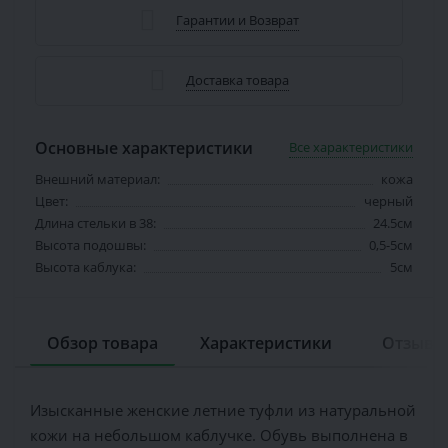
Гарантии и Возврат
Доставка товара
Основные характеристики
Все характеристики
Внешний материал:
кожа
Цвет:
черный
Длина стельки в 38:
24.5см
Высота подошвы:
0,5-5см
Высота каблука:
5см
Обзор товара
Характеристики
Отзывов
Изысканные женские летние туфли из натуральной
кожи на небольшом каблучке. Обувь выполнена в