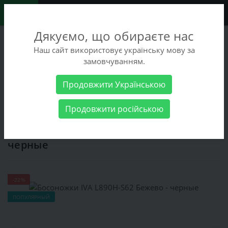
0
Дякуємо, що обираєте нас
+38 (068) 486-90-09
Наш сайт використовує українську мову за
+38 (093) 486-90-09
замовчуванням.
Заказать звонок
Продовжити Українською
Женские товары
Женская обувь
Босоножки
Босоножки
Продовжити російською
IVA L890H-S62 Бежево - черные
Босоножки IVA L890H-S62 Бежево -
черные
-22%
ПОПУЛЯРНЫЙ