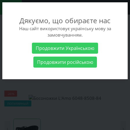
0
Дякуємо, що обираєте нас
+38 (068) 486-90-09
Наш сайт використовує українську мову за
+38 (093) 486-90-09
замовчуванням.
Заказать звонок
Продовжити Українською
Женские товары
Женская обувь
Босоножки
Босоножки
Продовжити російською
L'Amo 6048-8508-84
Босоножки L'Amo 6048-8508-84
-20%
ПОПУЛЯРНЫЙ
‹
›