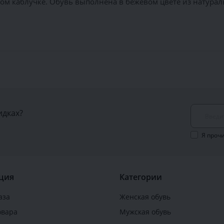
 каблучке. Обувь выполнена в бежевом цвете из натурал
идках?
Я проч
ция
Категории
аза
Женская обувь
овара
Мужская обувь