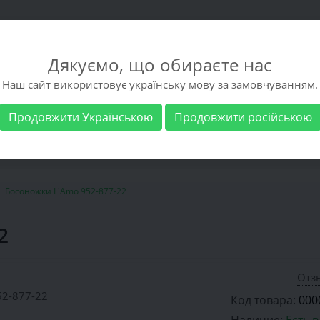
Дякуємо, що обираєте нас
Наш сайт використовує українську мову за замовчуванням.
Продовжити Українською
Продовжити російською
 обувь
Мужская обувь
Бренды
Доставка 
Босоножки L'Amo 952-877-22
2
Отзы
Код товара:
000