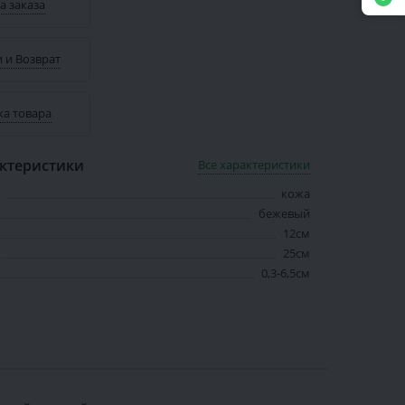
а заказа
 и Возврат
ка товара
ктеристики
Все характеристики
кожа
бежевый
12см
25см
0,3-6,5см