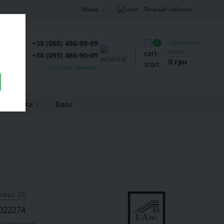
Личный кабинет
Мова
Оформить
+38 (068) 486-90-09
0
заказ
+38 (093) 486-90-09
0 грн
Заказать звонок
и оплата
Блог
вы: (0)
022274