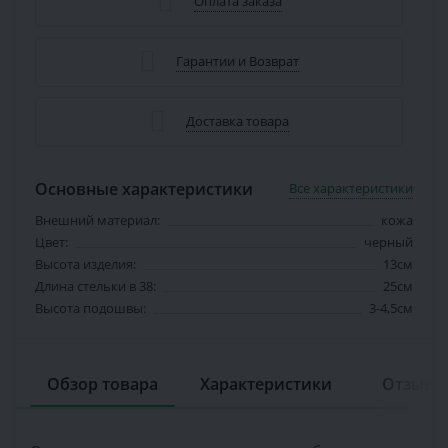
Оплата заказа
Гарантии и Возврат
Доставка товара
Основные характеристики
Все характеристики
Внешний материал:
кожа
Цвет:
черный
Высота изделия:
13см
Длина стельки в 38:
25см
Высота подошвы:
3-4,5см
Обзор товара
Характеристики
Отзывов