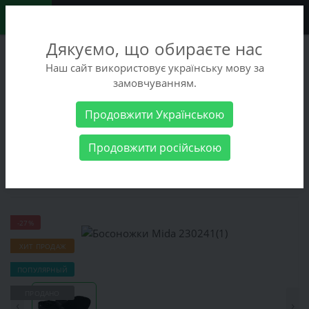
0
Дякуємо, що обираєте нас
+38 (068) 486-90-09
Наш сайт використовує українську мову за
+38 (093) 486-90-09
замовчуванням.
Заказать звонок
Продовжити Українською
Женские товары
Женская обувь
Босоножки
Босоножки
Продовжити російською
Mida 230241(1)
Босоножки Mida 230241(1)
-27%
ХИТ ПРОДАЖ
ПОПУЛЯРНЫЙ
ПРОДАНО
‹
›