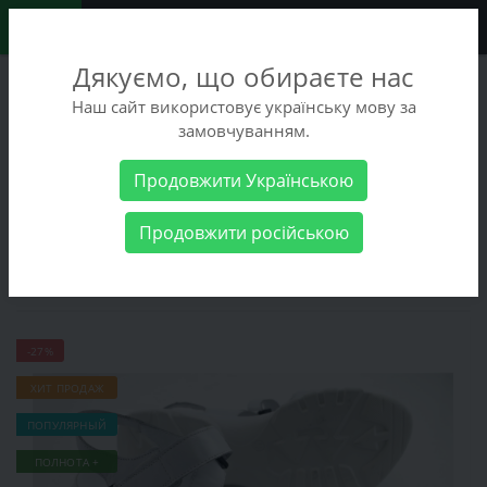
0
Дякуємо, що обираєте нас
+38 (068) 486-90-09
Наш сайт використовує українську мову за
+38 (093) 486-90-09
замовчуванням.
Заказать звонок
Продовжити Українською
Женские товары
Женская обувь
Босоножки
Босоножки
Продовжити російською
Mida 230241(34)
Босоножки Mida 230241(34)
-27%
ХИТ ПРОДАЖ
ПОПУЛЯРНЫЙ
ПОЛНОТА +