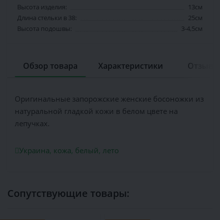
Высота изделия:
13см
Длина стельки в 38:
25см
Высота подошвы:
3-4,5см
Обзор товара
Характеристики
Отзывов
Оригинальные запорожские женские босоножки из
натуральной гладкой кожи в белом цвете на
лепучках.
Украина
,
кожа
,
белый
,
лето
Сопутствующие товары: