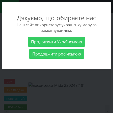
0
Дякуємо, що обираєте нас
+38 (068) 486-90-09
Наш сайт використовує українську мову за
+38 (093) 486-90-09
замовчуванням.
Заказать звонок
Продовжити Українською
Женские товары
Женская обувь
Босоножки
Босоножки
Продовжити російською
Mida 230248(18)
Босоножки Mida 230248(18)
-20%
ХИТ ПРОДАЖ
ПОПУЛЯРНЫЙ
ПОЛНОТА +
‹
›