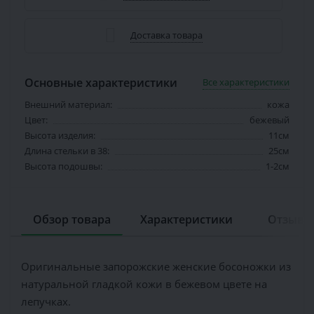
Доставка товара
Основные характеристики
Все характеристики
Внешний материал:
кожа
Цвет:
бежевый
Высота изделия:
11см
Длина стельки в 38:
25см
Высота подошвы:
1-2см
Обзор товара
Характеристики
Отзывов
Оригинальные запорожские женские босоножки из
натуральной гладкой кожи в бежевом цвете на
лепучках.