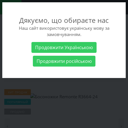
0
Дякуємо, що обираєте нас
+38 (068) 486-90-09
Наш сайт використовує українську мову за
+38 (093) 486-90-09
замовчуванням.
Заказать звонок
Продовжити Українською
Женские товары
Женская обувь
Босоножки
Босоножки
Продовжити російською
Remonte R3664-24
Босоножки Remonte R3664-24
ХИТ ПРОДАЖ
ПОПУЛЯРНЫЙ
ПРОДАНО
‹
›