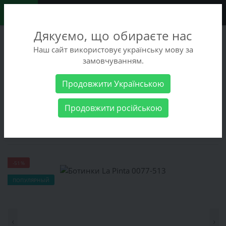
0
Дякуємо, що обираєте нас
+38 (068) 486-90-09
Наш сайт використовує українську мову за
+38 (093) 486-90-09
замовчуванням.
Заказать звонок
Продовжити Українською
Женские товары
Женская обувь
Ботинки
Ботинки La
Продовжити російською
Pinta 0077-513
Ботинки La Pinta 0077-513
-51%
ПОПУЛЯРНЫЙ
‹
›