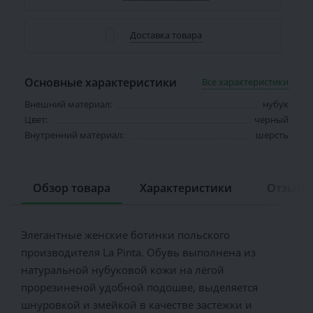
Доставка товара
Основные характеристики
Все характеристики
Внешний материал:
нубук
Цвет:
черный
Внутренний материал:
шерсть
Обзор товара
Характеристики
Отзывов
Элегантные женские ботинки польского
производителя La Pinta. Обувь выполнена из
натуральной нубуковой кожи на лёгой
прорезиненой удобной подошве, выделяется
шнуровкой и змейкой в качестве застежки и