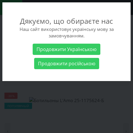
0
Дякуємо, що обираєте нас
+38 (068) 486-90-09
Наш сайт використовує українську мову за
+38 (093) 486-90-09
замовчуванням.
Заказать звонок
Продовжити Українською
Женские товары
Женская обувь
Ботинки
Ботильоны
Продовжити російською
L'Amo 25-1175624-Б
Ботильоны L'Amo 25-1175624-Б
-38%
ПОПУЛЯРНЫЙ
‹
›