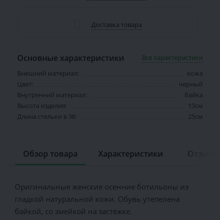
Доставка товара
Основные характеристики
Все характеристики
Внешний материал:
кожа
Цвет:
черный
Внутренний материал:
байка
Высота изделия:
13см
Длина стельки в 38:
25см
Обзор товара
Характеристики
Отзывов
Оригинальные женские осенние ботильоны из
гладкой натуральной кожи. Обувь утепелена
байкой, со змейкой на застёжке.