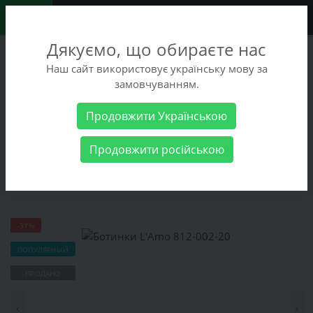
0
Дякуємо, що обираєте нас
+38 (068) 486-90-09
Наш сайт використовує українську мову за
+38 (093) 486-90-09
замовчуванням.
Заказать звонок
Продовжити Українською
Женские товары
Женская обувь
Ботинки
Ботинки L'Amo
Продовжити російською
812-002-20
Ботинки L'Amo 812-002-20
-37%
ПОПУЛЯРНЫЙ
ПРОДАНО
‹
›