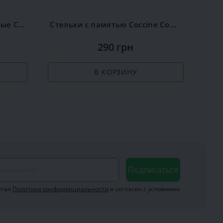
Стельки ароматизированные Сoccine Silver
Стельки с памятью Coccine Comfort Sport
Ра
290 грн
В КОРЗИНУ
Подписаться
итал
Политика конфиденциальности
и согласен с условиями