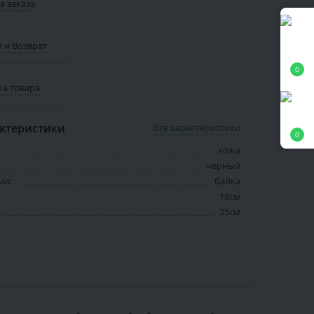
а заказа
 и Возврат
0
ка товара
ктеристики
Все характеристики
0
кожа
черный
ал:
байка
18см
25см