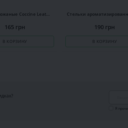
Стельки кожаные Coccine Leather on Latex
165 грн
190 грн
В КОРЗИНУ
В КОРЗИНУ
идках?
Я проч