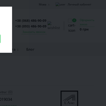
Личный кабинет
Мова
Оформить
+38 (068) 486-90-09
0
заказ
+38 (093) 486-90-09
0 грн
Заказать звонок
и оплата
Блог
вы: (0)
019034