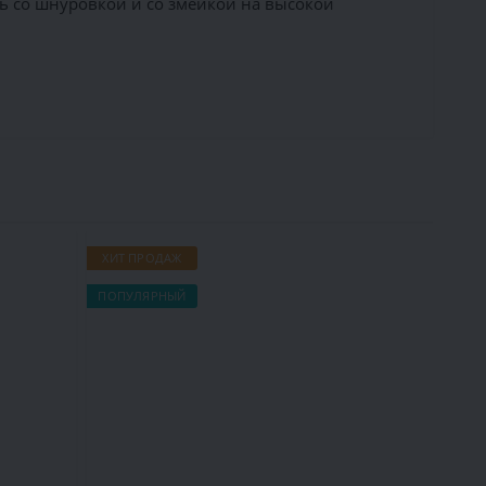
ь со шнуровкой и со змейкой на высокой
ХИТ ПРОДАЖ
ХИТ П
ПОПУЛЯРНЫЙ
ПОПУЛ