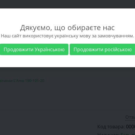
Дякуємо, що обираєте нас
Наш сайт використовує українську мову за замовчуванням.
Продовжити Українською
Продовжити російською
 обувь
Мужская обувь
Бренды
Доставка 
отинки L'Amo 190-101-20
Отзы
Код товара:
000