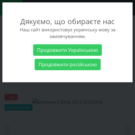
0
Дякуємо, що обираєте нас
+38 (068) 486-90-09
Наш сайт використовує українську мову за
+38 (093) 486-90-09
замовчуванням.
Заказать звонок
Продовжити Українською
Женские товары
Женская обувь
Ботинки
Ботинки L'Amo
Продовжити російською
25-1161624-Б
Ботинки L'Amo 25-1161624-Б
-44%
ПОПУЛЯРНЫЙ
‹
›