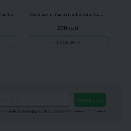
Стельки ароматизированные Сoccine Silver
Стельки с памятью Coccine Comfort Sport
Ра
290 грн
В КОРЗИНУ
Подписаться
итал
Политика конфиденциальности
и согласен с условиями