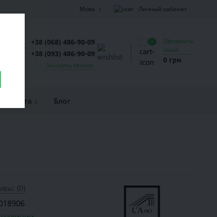
Личный кабинет
Мова
Оформить
+38 (068) 486-90-09
0
заказ
+38 (093) 486-90-09
0 грн
Заказать звонок
и оплата
Блог
вы: (0)
018906