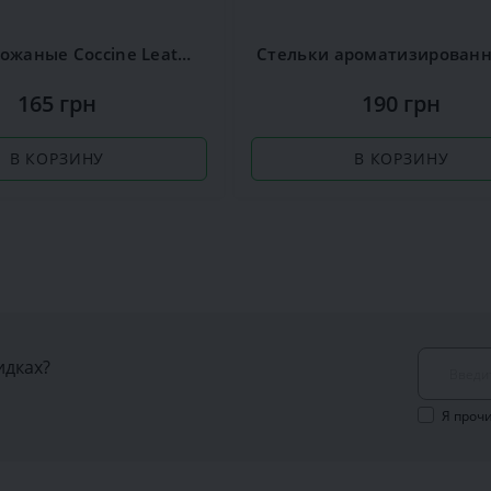
Стельки кожаные Coccine Leather on Latex
165 грн
190 грн
В КОРЗИНУ
В КОРЗИНУ
идках?
Я проч