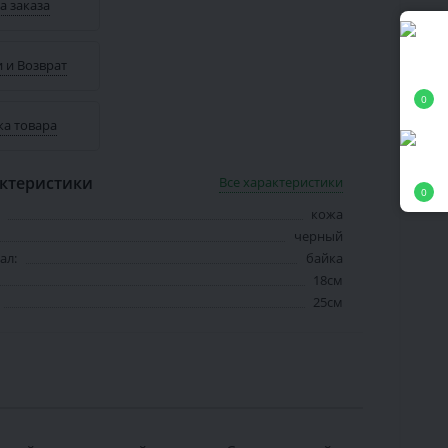
а заказа
 и Возврат
0
ка товара
ктеристики
Все характеристики
0
кожа
черный
ал:
байка
18см
25см