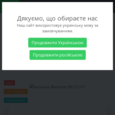
0
Дякуємо, що обираєте нас
+38 (068) 486-90-09
Наш сайт використовує українську мову за
+38 (093) 486-90-09
замовчуванням.
Заказать звонок
Продовжити Українською
Женские товары
Женская обувь
Ботинки
Ботинки
Продовжити російською
Remonte R8272-01
Ботинки Remonte R8272-01
-20%
ХИТ ПРОДАЖ
ПОПУЛЯРНЫЙ
‹
›