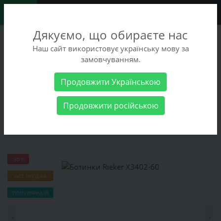
0
Дякуємо, що обираєте нас
+38 (068) 486-90-09
Наш сайт використовує українську мову за
+38 (093) 486-90-09
замовчуванням.
Заказать звонок
Продовжити Українською
Женские товары
Женская обувь
Ботинки
Ботинки Rieker
Продовжити російською
X3402-60
Ботинки Rieker X3402-60
-30%
ХИТ ПРОДАЖ
ПОПУЛЯРНЫЙ
‹
›