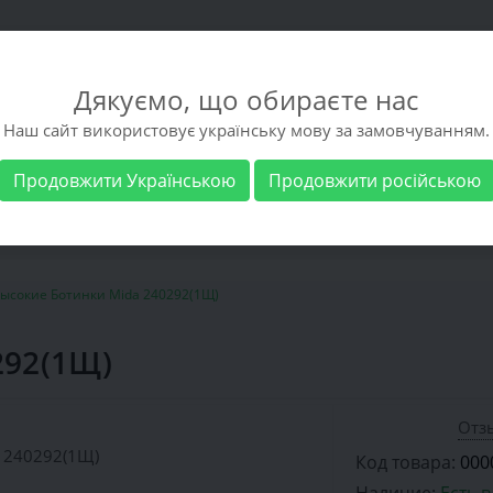
Дякуємо, що обираєте нас
Наш сайт використовує українську мову за замовчуванням.
Продовжити Українською
Продовжити російською
 обувь
Мужская обувь
Бренды
Доставка 
ысокие Ботинки Mida 240292(1Щ)
292(1Щ)
Отзы
Код товара:
000