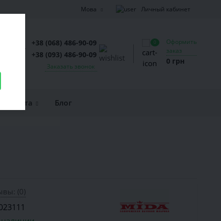
Личный кабинет
Мова
Оформить
+38 (068) 486-90-09
0
заказ
+38 (093) 486-90-09
0 грн
Заказать звонок
и оплата
Блог
вы: (0)
023111