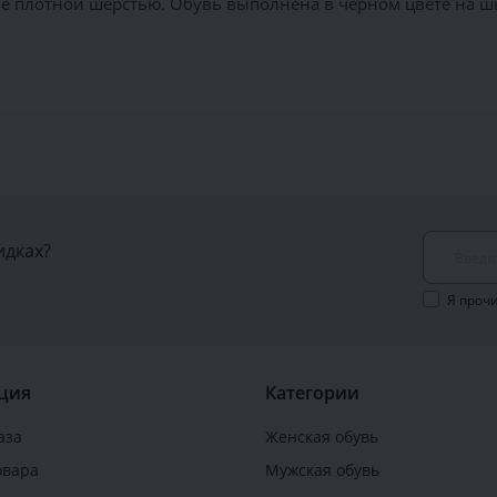
е плотной шерстью. Обувь выполнена в черном цвете на шн
идках?
Я проч
ция
Категории
аза
Женская обувь
овара
Мужская обувь