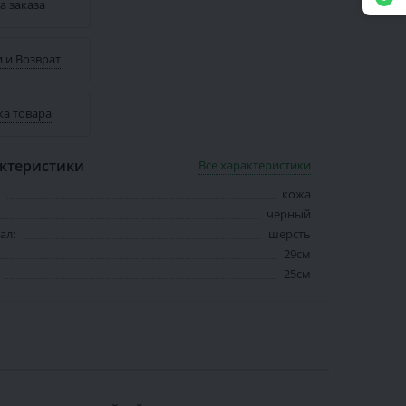
а заказа
 и Возврат
ка товара
ктеристики
Все характеристики
кожа
черный
ал:
шерсть
29см
25см