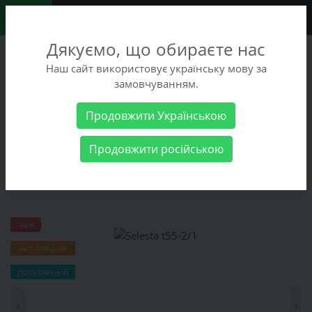
0
Дякуємо, що обираєте нас
+38 (068) 486-90-09
Наш сайт використовує українську мову за
+38 (093) 486-90-09
замовчуванням.
Заказать звонок
Продовжити Українською
Женские товары
Женская обувь
Кроссовки
Selesta t55-
Продовжити російською
2/1
Selesta t55-2/1
-44%
ХИТ ПРОДАЖ
ПОПУЛЯРНЫЙ
‹
›