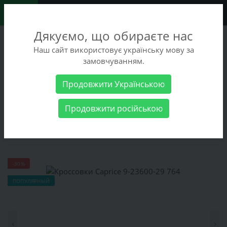
0
Дякуємо, що обираєте нас
+38 (068) 486-90-09
Наш сайт використовує українську мову за
+38 (093) 486-90-09
замовчуванням.
Заказать звонок
Продовжити Українською
Женские товары
Женская обувь
Кроссовки
Кроссовки
Продовжити російською
Caprice 9-23600-29 764
Кроссовки Caprice 9-23600-29 764
-30%
ПОПУЛЯРНЫЙ
‹
›