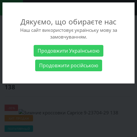
0
Дякуємо, що обираєте нас
+38 (068) 486-90-09
Наш сайт використовує українську мову за
+38 (093) 486-90-09
замовчуванням.
Заказать звонок
Продовжити Українською
Женские товары
Женская обувь
Кроссовки
Зимние
Продовжити російською
кроссовки Caprice 9-23704-29 138
Зимние кроссовки Caprice 9-23704-29
138
-30%
ХИТ ПРОДАЖ
ПОПУЛЯРНЫЙ