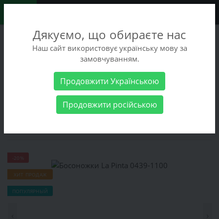
0
Дякуємо, що обираєте нас
+38 (068) 486-90-09
Наш сайт використовує українську мову за
+38 (093) 486-90-09
замовчуванням.
Заказать звонок
Продовжити Українською
Женские товары
Женская обувь
Летние
Продовжити російською
туфли
Босоножки La Pinta 0439-1100
Босоножки La Pinta 0439-1100
-20%
ХИТ ПРОДАЖ
ПОПУЛЯРНЫЙ
‹
›