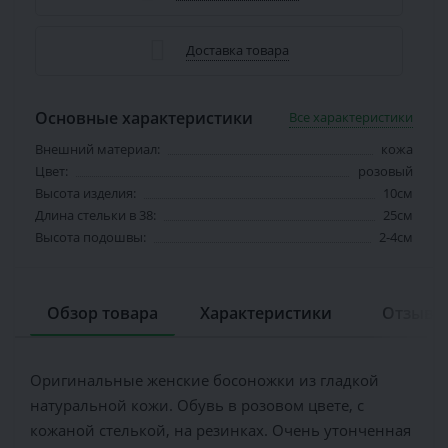
Доставка товара
Основные характеристики
Все характеристики
Внешний материал:
кожа
Цвет:
розовый
Высота изделия:
10см
Длина стельки в 38:
25см
Высота подошвы:
2-4см
Обзор товара
Характеристики
Отзывов
Оригинальные женские босоножки из гладкой
натуральной кожи. Обувь в розовом цвете, с
кожаной стелькой, на резинках. Очень утонченная