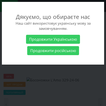
0
Дякуємо, що обираєте нас
+38 (068) 486-90-09
Наш сайт використовує українську мову за
+38 (093) 486-90-09
замовчуванням.
Заказать звонок
Продовжити Українською
Женские товары
Женская обувь
Шлепки
Босоножки
Продовжити російською
L'Amo 329-24-06
Босоножки L'Amo 329-24-06
-68%
ХИТ ПРОДАЖ
ПОПУЛЯРНЫЙ
‹
›