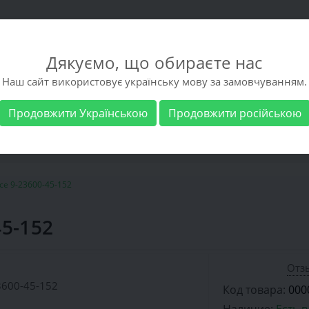
Дякуємо, що обираєте нас
Наш сайт використовує українську мову за замовчуванням.
Продовжити Українською
Продовжити російською
 обувь
Мужская обувь
Бренды
Доставка 
ce 9-23600-45-152
45-152
Отзы
Код товара:
000