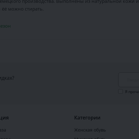
мецкого производства. Выполнены из натуральной кожи и 
 ёё можно стирать.
езон
идках?
Я проч
ция
Категории
аза
Женская обувь