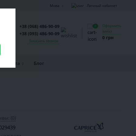
Личный кабинет
Мова
Оформить
+38 (068) 486-90-09
0
заказ
+38 (093) 486-90-09
0 грн
Заказать звонок
и оплата
Блог
вы: (0)
029439