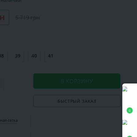
в наличии
рн
5 719 грн
38
39
40
41
В КОРЗИНУ
БЫСТРЫЙ ЗАКАЗ
0
ная сетка