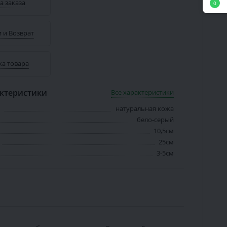
а заказа
0
 и Возврат
ка товара
ктеристики
Все характеристики
натуральная кожа
бело-серый
10,5см
25см
3-5см