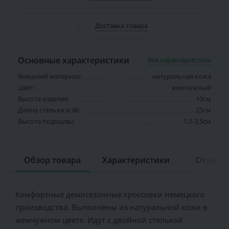
Доставка товара
Основные характеристики
Все характеристики
Внешний материал:
натуральная кожа
Цвет:
жемчужный
Высота изделия:
10см
Длина стельки в 38:
25см
Высота подошвы:
1,5-3,5см
Обзор товара
Характеристики
Отзывов
Комфортные демисезонные кроссовки немецкого
производства. Выполнены из натуральной кожи в
жемчужном цвете. Идут с двойной стелькой