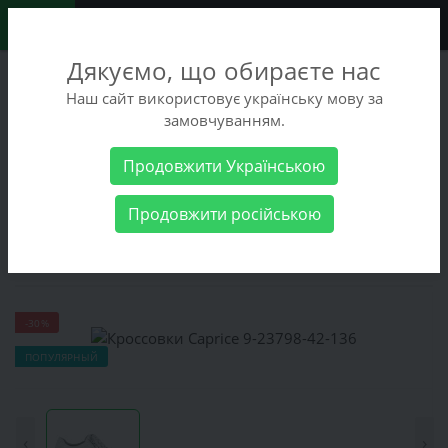
0
Дякуємо, що обираєте нас
+38 (068) 486-90-09
Наш сайт використовує українську мову за
+38 (093) 486-90-09
замовчуванням.
Заказать звонок
Продовжити Українською
Женские товары
Женская обувь
Кроссовки Caprice 9-23798-
Продовжити російською
42-136
Кроссовки Caprice 9-23798-42-136
-30%
ПОПУЛЯРНЫЙ
‹
›