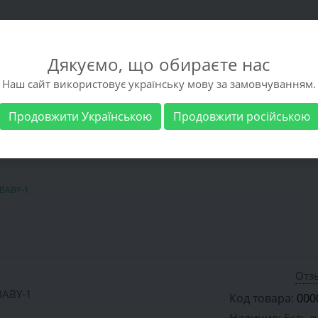
Дякуємо, що обираєте нас
Наш сайт використовує українську мову за замовчуванням.
Продовжити Українською
Продовжити російською
 обувь
Мужская обувь
Бренды
Доставка 
 BABY-1
Отзы
Код товара:
000