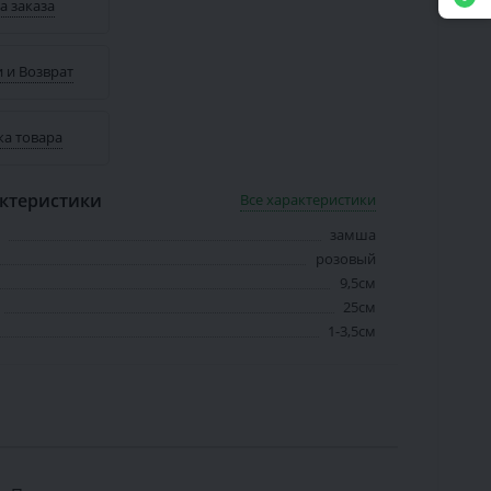
а заказа
 и Возврат
ка товара
ктеристики
Все характеристики
замша
розовый
9,5см
25см
1-3,5см