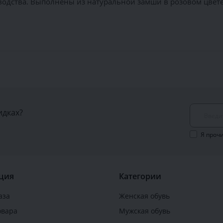
одства. Выполнены из натуральной замши в розовом цвете.
идках?
Я проч
ция
Категории
аза
Женская обувь
овара
Мужская обувь