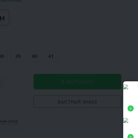
в наличии
рн
38
39
40
41
В КОРЗИНУ
БЫСТРЫЙ ЗАКАЗ
0
ная сетка
0