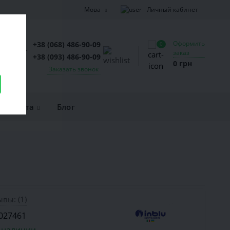
Личный кабинет
Мова
Оформить
+38 (068) 486-90-09
0
заказ
+38 (093) 486-90-09
0 грн
Заказать звонок
и оплата
Блог
вы: (1)
027461