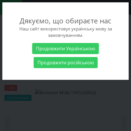
0
Дякуємо, що обираєте нас
+38 (068) 486-90-09
Наш сайт використовує українську мову за
+38 (093) 486-90-09
замовчуванням.
Заказать звонок
Продовжити Українською
Мужские товары
Мужская обувь
Ботинки Mida 140520(9Ш)
Продовжити російською
Ботинки Mida 140520(9Ш)
-10%
ПОПУЛЯРНЫЙ
‹
›