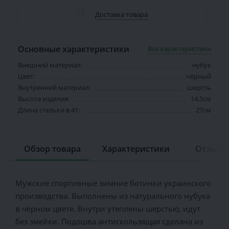
Доставка товара
Основные характеристики
Все характеристики
Внешний материал:
нубук
Цвет:
чёрный
Внутренний материал:
шерсть
Высота изделия:
14,5см
Длина стельки в 41:
27см
Обзор товара
Характеристики
Отзывов
Мужские спортивные зимние ботинки украинского
производства. Выполнены из натурального нубука
в чёрном цвете. Внутри утеплены шерстью, идут
без змейки. Подошва антискользящая сделана из