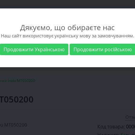
Дякуємо, що обираєте нас
Наш сайт використовує українську мову за замовчуванням.
Продовжити Українською
Продовжити російською
 обувь
Мужская обувь
Бренды
Доставка 
чки Inblu MT050200
T050200
Отзы
Код товара:
000