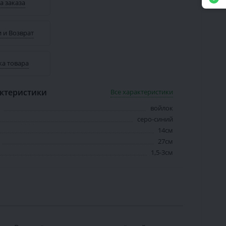
а заказа
 и Возврат
ка товара
ктеристики
Все характеристики
войлок
серо-синий
14см
27см
1,5-3см