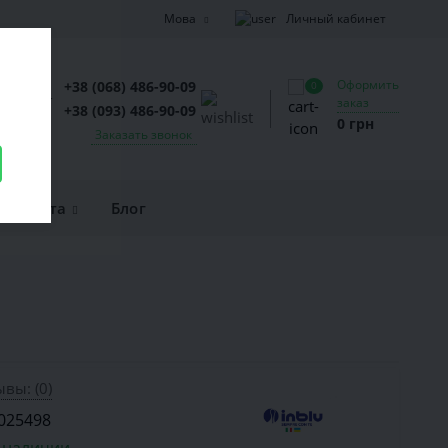
Личный кабинет
Мова
Оформить
+38 (068) 486-90-09
0
заказ
+38 (093) 486-90-09
0 грн
Заказать звонок
и оплата
Блог
вы: (0)
025498