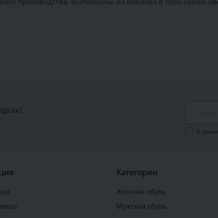
го производства. Выполнены из войлока в серо-синем цвет
идках?
Я проч
ция
Категории
аза
Женская обувь
овара
Мужская обувь