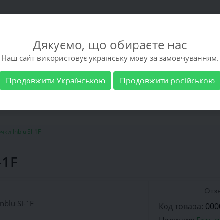
Дякуємо, що обираєте нас
Наш сайт використовує українську мову за замовчуванням.
Продовжити Українською
Продовжити російською
 обувь
Мужская обувь
Бренды
Доставка 
ки Inblu SI-1F
-1F
Отзы
Код товара:
000