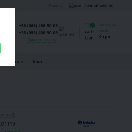
Личный кабинет
Мова
Оформить
+38 (068) 486-90-09
0
заказ
+38 (093) 486-90-09
0 грн
Заказать звонок
и оплата
Блог
вы: (0)
021119