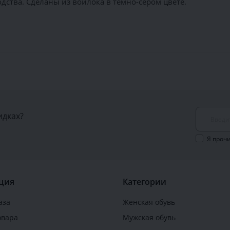
ства. Сделаны из войлока в тёмно-сером цвете.
идках?
Я проч
ция
Категории
аза
Женская обувь
овара
Мужская обувь