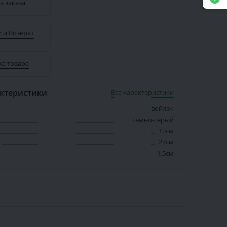
а заказа
 и Возврат
ка товара
ктеристики
Все характеристики
войлок
тёмно-серый
12см
27см
1,5см