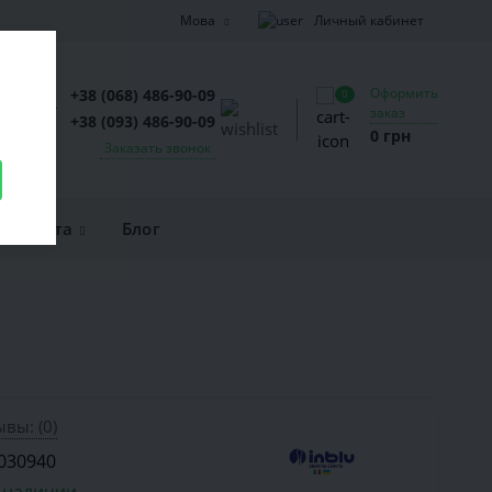
Личный кабинет
Мова
Оформить
+38 (068) 486-90-09
0
заказ
+38 (093) 486-90-09
0 грн
Заказать звонок
и оплата
Блог
вы: (0)
030940