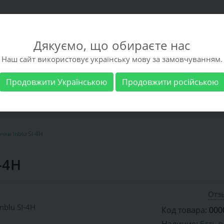
Дякуємо, що обираєте нас
Наш сайт використовує українську мову за замовчуванням.
Продовжити Українською
Продовжити російською
 обувь
Мужская обувь
Бренды
Доставка 
ки Inblu SI-4H
-4H
Отзы
Код товара:
000