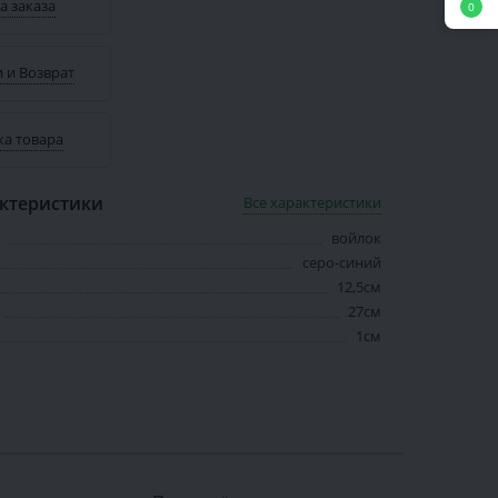
а заказа
0
 и Возврат
ка товара
ктеристики
Все характеристики
войлок
серо-синий
12,5см
27см
1см