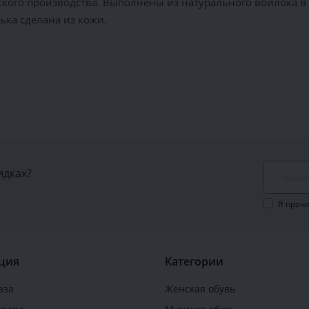
ого производства. Выполнены из натурального войлока в с
ька сделана из кожи.
идках?
Я проч
ция
Категории
аза
Женская обувь