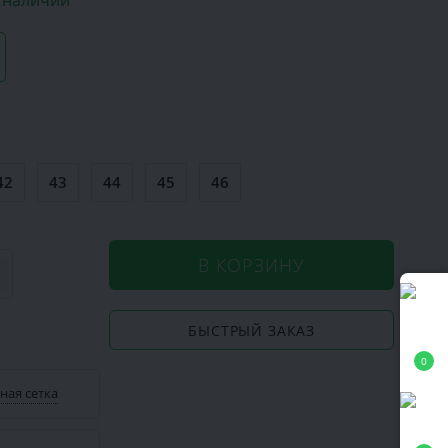
в наличии
42
43
44
45
46
В КОРЗИНУ
БЫСТРЫЙ ЗАКАЗ
0
ная сетка